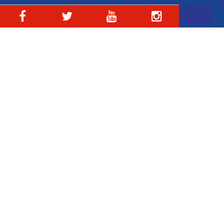
SPORT
PER TUTTI
HANDBIKE
ATLETICA
NUOTO
SCHERMA
VELA
SCI
CURLING
S. HOCKEY
TENNIS
PARAPENDIO
MONGOLFIERA
TABLE SOCCER