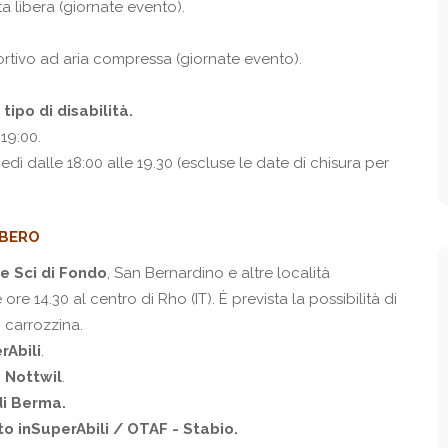
a libera (giornate evento).
portivo ad aria compressa (giornate evento).
tipo di disabilità.
 19:00.
nedì dalle 18:00 alle 19.30 (escluse le date di chisura per
IBERO
e Sci di Fondo
, San Bernardino e altre località
le ore 14.30 al centro di Rho (IT). È prevista la possibilità di
n carrozzina.
rAbili
.
 Nottwil
.
di Berma.
to inSuperAbili / OTAF - Stabio.