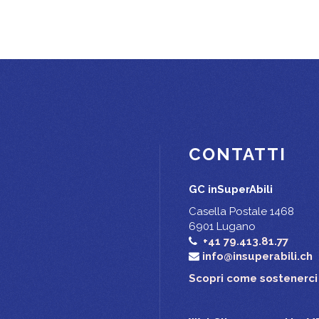
CONTATTI
GC inSuperAbili
Casella Postale 1468
6901 Lugano
+41 79.413.81.77
info@insuperabili.ch
Scopri come sostenerci