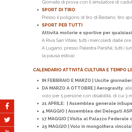
Giornate di prova con il simulatore di cadut
SPORT DI TIRO
Presso il poligono di tiro di Bedano: tiro s
SPORT PER TUTTI
Attività motorie e sportive per qualsiasi 
A Riva San Vitale, tutti i mercoledi dalle ore
A Lugano, presso Palestra Parsifal, tutti i lu
la pausa estiva).
CALENDARIO ATTIVITÀ CULTURA E TEMPO L
IN FEBBRAIO E MARZO | Uscite giornalier
DA MARZO A OTTOBRE | Aerogravity
: al
volo per 5 persone con disabilità, di cui 3 i
21 APRILE: | Assemblea generale inSupe
4 MAGGIO | Assemblea dei Delegati ASP
17 MAGGIO | Visita al Palazzo Federale 
25 MAGGIO | Volo in mongolfiera vincola