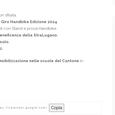
n sfilata.
 Giro Handbike Edizione 2024
.
nti con Stand e prova Handbike.
beneficenza della StraLugano.
solo.
i.
ensibilizzazione nelle scuole del Cantone
in
O
Copia