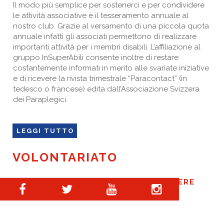
Il modo più semplice per sostenerci e per condividere
le attività associative è il tesseramento annuale al
nostro club. Grazie al versamento di una piccola quota
annuale infatti gli associati permettono di realizzare
importanti attività per i membri disabili. L’affiliazione al
gruppo InSuperAbili consente inoltre di restare
costantemente informati in merito alle svariate iniziative
e di ricevere la rivista trimestrale “Paracontact” (in
tedesco o francese) edita dall’Associazione Svizzera
dei Paraplegici.
LEGGI TUTTO
VOLONTARIATO
L’OPERA UMANA PIÙ BELLA È DI ESSERE
UTILE AL PROSSIMO (SOFOCLE)
Il volontariato è