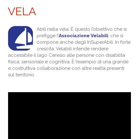
VELA
Abili nella vela. È questo l’obiettivo che si
prefigge l’
Associazione Velabili
, che si
compone anche degli InSuperAbili. In forte
crescita, Velabili intende rendere
accessibile il lago Ceresio alle persone con disabilità
fisica, sensoriale e cognitiva. È l’esempio di una grande
e costruttiva collaborazione con altre realtà presenti
sul territorio.