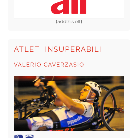
{addthis off}
ATLETI INSUPERABILI
VALERIO CAVERZASIO